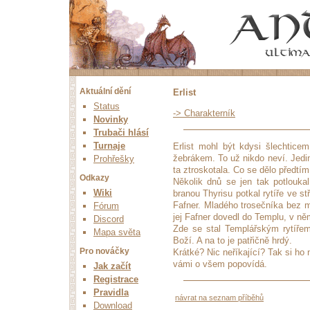
Aktuální dění
Erlist
Status
-> Charakterník
Novinky
Trubači hlásí
Turnaje
Erlist mohl být kdysi šlechtice
žebrákem. To už nikdo neví. Jedin
Prohřešky
ta ztroskotala. Co se dělo předtím
Odkazy
Několik dnů se jen tak potloukal
Wiki
branou Thyrisu potkal rytíře ve s
Fafner. Mladého trosečníka bez 
Fórum
jej Fafner dovedl do Templu, v ně
Discord
Zde se stal Templářským rytíře
Mapa světa
Boží. A na to je patřičně hrdý.
Pro nováčky
Krátké? Nic neříkající? Tak si ho n
vámi o všem popovídá.
Jak začít
Registrace
Pravidla
návrat na seznam příběhů
Download