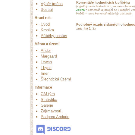
Komentáře hodnotících k příběhu
Výběr jména
(vyjadřují názor hodnotících, ne názor Andarie)
Bestiář
Zelená
= komentář vztahující se k aktuální ver
Hnědá = tento komentář může být zastaralý
Hraní role
Úvod
Podrobný rozpis získaných ohodnoc
známka
1
: 2x
Kronika
Příběhy postav
Města a území
Andor
Margaard
Lewan
Thyris
Imer
Šlechtická území
Informace
GM tým
Statistika
Galerie
Zajímavosti
Podpora Andarie