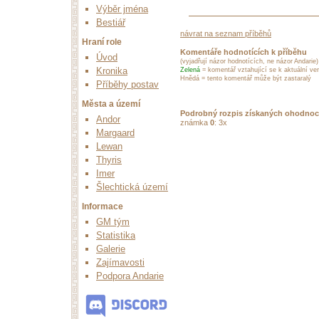
Výběr jména
Bestiář
návrat na seznam příběhů
Hraní role
Komentáře hodnotících k příběhu
Úvod
(vyjadřují názor hodnotících, ne názor Andarie)
Kronika
Zelená
= komentář vztahující se k aktuální ver
Hnědá = tento komentář může být zastaralý
Příběhy postav
Města a území
Podrobný rozpis získaných ohodnoc
Andor
známka
0
: 3x
Margaard
Lewan
Thyris
Imer
Šlechtická území
Informace
GM tým
Statistika
Galerie
Zajímavosti
Podpora Andarie