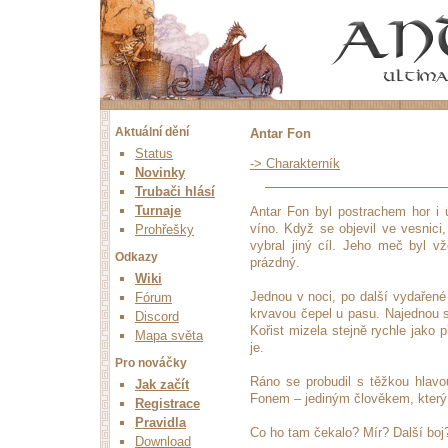
Aktuální dění
Antar Fon
Status
-> Charakterník
Novinky
Trubači hlásí
Turnaje
Antar Fon byl postrachem hor i ú
víno. Když se objevil ve vesnici,
Prohřešky
vybral jiný cíl. Jeho meč byl v
Odkazy
prázdný.
Wiki
Jednou v noci, po další vydařené 
Fórum
krvavou čepel u pasu. Najednou s
Discord
Kořist mizela stejně rychle jako p
Mapa světa
je.
Pro nováčky
Ráno se probudil s těžkou hlavo
Jak začít
Fonem – jediným člověkem, který h
Registrace
Pravidla
Co ho tam čekalo? Mír? Další boj?
Download