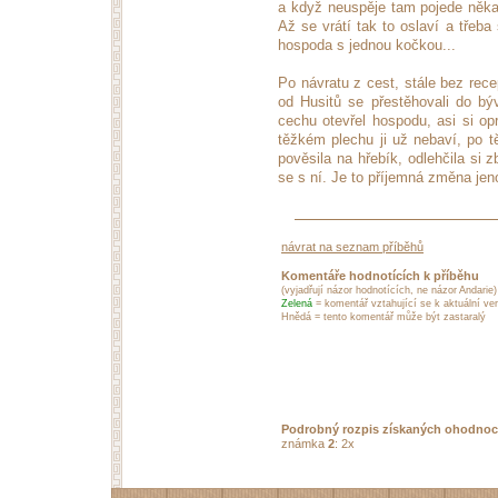
a když neuspěje tam pojede někam
Až se vrátí tak to oslaví a třeb
hospoda s jednou kočkou...
Po návratu z cest, stále bez rec
od Husitů se přestěhovali do bý
cechu otevřel hospodu, asi si op
těžkém plechu ji už nebaví, po tě
pověsila na hřebík, odlehčila si z
se s ní. Je to příjemná změna jen
návrat na seznam příběhů
Komentáře hodnotících k příběhu
(vyjadřují názor hodnotících, ne názor Andarie)
Zelená
= komentář vztahující se k aktuální ver
Hnědá = tento komentář může být zastaralý
Podrobný rozpis získaných ohodnoc
známka
2
: 2x