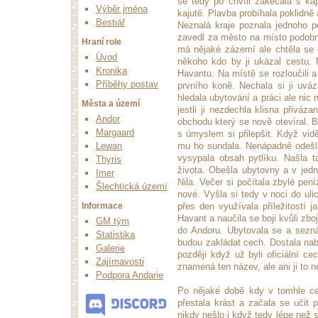
se tedy po chvíli zakecala s ka
Výběr jména
kajutě. Plavba probíhala poklidně
Bestiář
Neznalá kraje poznala jednoho po
zavedl za město na místo podobné
Hraní role
má nějaké zázemí ale chtěla se 
Úvod
někoho kdo by ji ukázal cestu. N
Kronika
Havantu. Na místě se rozloučili a 
Příběhy postav
prvního koně. Nechala si ji uvá
hledala ubytování a práci ale ni
Města a území
jestli ji nezdechla klisna přiváz
Andor
obchodu který se nově otevíral. B
Margaard
s úmyslem si přilepšit. Když vid
Lewan
mu ho sundala. Nenápadně odešla
vysypala obsah pytlíku. Našla t
Thyris
života. Obešla ubytovny a v jedn
Imer
Nila. Večer si počítala zbylé pení
Šlechtická území
nové. Vyšla si tedy v noci do uli
Informace
přes den využívala příležitostí 
Havant a naučila se boji kvůli zboj
GM tým
do Andoru. Ubytovala se a sezná
Statistika
budou zakládat cech. Dostala nab
Galerie
později když už byli oficiální c
Zajímavosti
znamená ten název, ale ani ji to ne
Podpora Andarie
Po nějaké době kdy v tomhle cec
přestala krást a začala se učit 
nikdy nešlo i když tedy lépe než 