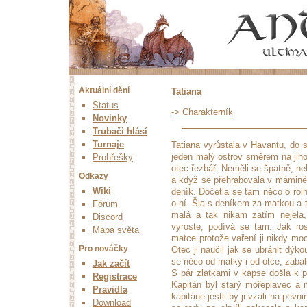
Aktuální dění
Tatiana
Status
-> Charakterník
Novinky
Trubači hlásí
Turnaje
Tatiana vyrůstala v Havantu, do s
jeden malý ostrov směrem na jiho
Prohřešky
otec řezbář. Neměli se špatně, ne
Odkazy
a když se přehrabovala v mámině
Wiki
deník. Dočetla se tam něco o roln
o ní. Šla s deníkem za matkou a t
Fórum
malá a tak nikam zatím nejela, 
Discord
vyroste, podívá se tam. Jak ro
Mapa světa
matce protože vaření ji nikdy moc
Pro nováčky
Otec ji naučil jak se ubránit dýko
se něco od matky i od otce, zabalil
Jak začít
S pár zlatkami v kapse došla k př
Registrace
Kapitán byl starý mořeplavec a 
Pravidla
kapitáne jestli by ji vzali na pev
Download