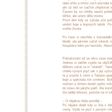
ráda učila a mimo cech poznala t
ale už teď se začíná zlepšovat 
Časem by se chtěla naučit pořád
těžké, ale učení dělá mistra.
První den kdy se začala učit pořá
umění boje a bojových taktik. Po
svého života.
Po čase si otevřela s kamarádk
bledě, ale jakmile začal víkend, 
hospůdce lidmi jen hemžilo. Hlavně
Pokračování až se něco zase stan
Jednou si takhle vyjela na objížďk
důlkem začal za ni "uhánět", Tati
chtěla vyrazit pryč tak v její výš
ta ji srazila k zemi a Tatiana up
boje a spěchala tím směrem. Bohu
mečem a štítem doráží jejího mil
do stavu do jakýho patří. Ale koní
šla raději lehnout, protože na ni 
-- O nějakou dobu později --
Po nějaké době kdy si žila s l
cesty. Vydá se pryč s jasným cílem