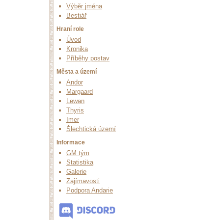
Výběr jména
Bestiář
Hraní role
Úvod
Kronika
Příběhy postav
Města a území
Andor
Margaard
Lewan
Thyris
Imer
Šlechtická území
Informace
GM tým
Statistika
Galerie
Zajímavosti
Podpora Andarie