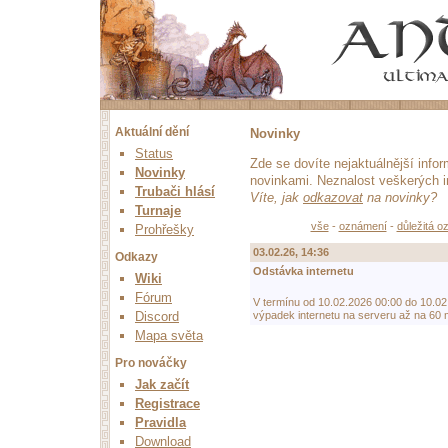
Aktuální dění
Novinky
Status
Zde se dovíte nejaktuálnější infor
Novinky
novinkami. Neznalost veškerých 
Trubači hlásí
Víte, jak
odkazovat
na novinky?
Turnaje
vše
-
oznámení
-
důležitá 
Prohřešky
03.02.26, 14:36
Odkazy
Odstávka internetu
Wiki
Fórum
V termínu od 10.02.2026 00:00 do 10.02
Discord
výpadek internetu na serveru až na 60 m
Mapa světa
Pro nováčky
Jak začít
Registrace
Pravidla
Download