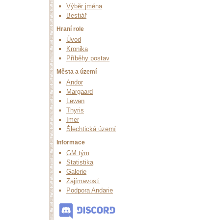
Výběr jména
Bestiář
Hraní role
Úvod
Kronika
Příběhy postav
Města a území
Andor
Margaard
Lewan
Thyris
Imer
Šlechtická území
Informace
GM tým
Statistika
Galerie
Zajímavosti
Podpora Andarie