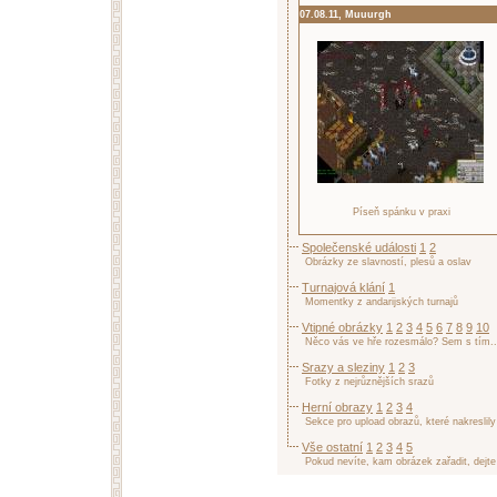
07.08.11, Muuurgh
Píseň spánku v praxi
Společenské události
1
2
Obrázky ze slavností, plesů a oslav
Turnajová klání
1
Momentky z andarijských turnajů
Vtipné obrázky
1
2
3
4
5
6
7
8
9
10
Něco vás ve hře rozesmálo? Sem s tím..
Srazy a sleziny
1
2
3
Fotky z nejrůznějších srazů
Herní obrazy
1
2
3
4
Sekce pro upload obrazů, které nakreslily
Vše ostatní
1
2
3
4
5
Pokud nevíte, kam obrázek zařadit, dejte