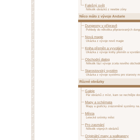
Falešný svět
Několik obrázků z newbie zóny
Něco málo z vývoje Andarie
Dungeony v přípravě
Pohledy do několika připravovaných dun
Nová magie
Ukázka z vývoje nové magie
Kniha přeměn a vyvolání
Ukázka z vývoje knihy přeměn a vyvolán
Obchodní dialog
Několik fází vývoje zcela nového obchodn
Starostovský systém
Ukázka z vývoje systému pro starosty m
Různé obrázky
Galeje
Pár obrázků z míst, kam se nechtějte do
Mapy a schémata
Mapy a graficky znázorněné systémy na A
Města
Letecké snímky měst
Pro zasmání
Několik vtipných obrázků
Originální mapy a wallpapery