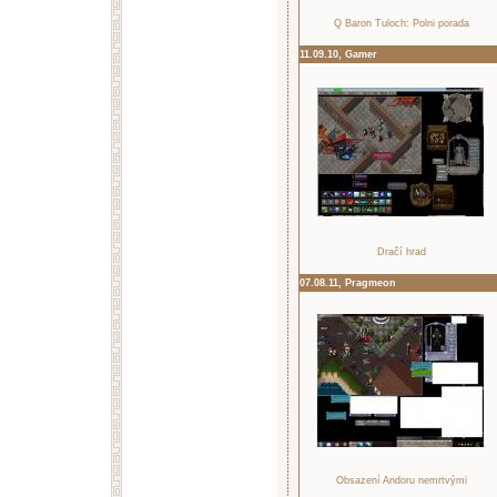
Q Baron Tuloch: Polni porada
11.09.10, Gamer
Dračí hrad
07.08.11, Pragmeon
Obsazení Andoru nemrtvými