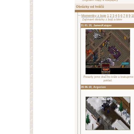
Originální mapy a wallpapery
Obrázky od hráčů
Momentky z boje
1
2
3
4
5
6
7
8
9
1
Zajímavé obrázky z bojů a bitev
31.01.10, JamesKatajev
Porazily jsme dračího krále a brakujeme
poklad.
28.06.10, Argorion