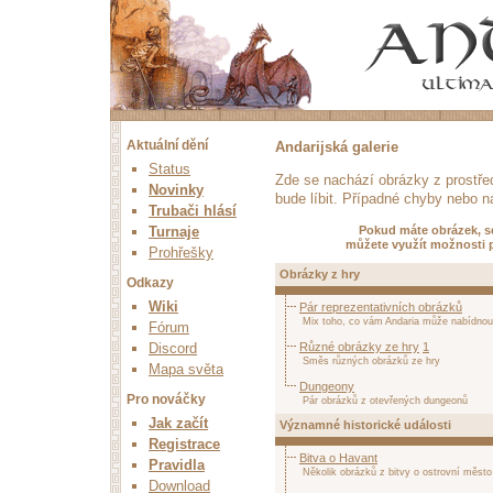
Aktuální dění
Andarijská galerie
Status
Zde se nachází obrázky z prostře
Novinky
bude líbit. Případné chyby nebo n
Trubači hlásí
Pokud máte obrázek, se 
Turnaje
můžete využít možnosti p
Prohřešky
Obrázky z hry
Odkazy
Wiki
Pár reprezentativních obrázků
Mix toho, co vám Andaria může nabídnou
Fórum
Discord
Různé obrázky ze hry
1
Směs různých obrázků ze hry
Mapa světa
Dungeony
Pro nováčky
Pár obrázků z otevřených dungeonů
Jak začít
Významné historické události
Registrace
Bitva o Havant
Pravidla
Několik obrázků z bitvy o ostrovní měst
Download