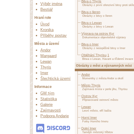
Bitva o Thyris
Výběr jména
Obrázky z první ofenzivní bitvy proti skř
Bestiář
Bitva o Ileren
Obrázky z bitvy o Ileren
Hraní role
Bitva o Lewan
Úvod
Obrázky z bitvy o Lewan
Kronika
Výprava na ostrov Kyr
Příběhy postav
Dokumentace objevitelské výpravy
Města a území
Bitva o Imer
Obrázky z neúspěšné bitvy o Imer
Andor
Obléhání Thyrisu
1
Margaard
Bitwa o Lewan, Havant a třídenní invaze 
Lewan
Obrázky z měst a významných míst
Thyris
Imer
Andor
Šlechtická území
Momentky z města Andor a okolí
Město Thyris
Informace
Zajímavá místa v perle jihu, Thyrisu
GM tým
Ostrov Kyr
Statistika
Připravované ostrovní město
Galerie
Lewan
Zajímavosti
Lesní město, elfí bašta
Podpora Andarie
Horní Imer
Fotky Horního Imeru
Dolní Imer
Tamější městský hřbitov