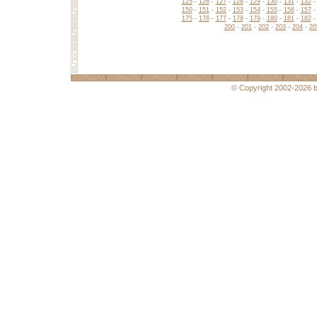
125
-
126
-
127
-
128
-
129
-
130
-
131
-
132
150
-
151
-
152
-
153
-
154
-
155
-
156
-
157
175
-
176
-
177
-
178
-
179
-
180
-
181
-
182
200
-
201
-
202
-
203
-
204
-
20
© Copyright 2002-2026 