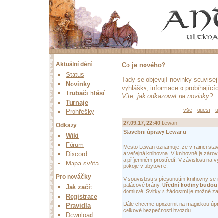
Aktuální dění
Co je nového?
Status
Tady se objevují novinky souvise
Novinky
vyhlášky, informace o probíhající
Trubači hlásí
Víte, jak
odkazovat
na novinky?
Turnaje
vše
-
quest
-
t
Prohřešky
27.09.17, 22:40
Lewan
Odkazy
Stavební úpravy Lewanu
Wiki
Fórum
Město Lewan oznamuje, že v rámci stave
Discord
a veřejná knihovna. V knihovně je záro
a příjemném prostředí. V závislosti n
Mapa světa
pokoje v ubytovně.
Pro nováčky
V souvislosti s přesunutím knihovny se 
palácové brány.
Úřední hodiny budou 
Jak začít
domluvě. Svitky s žádostmi je možné zan
Registrace
Dále chceme upozornit na magickou úpr
Pravidla
celkové bezpečnosti hvozdu.
Download