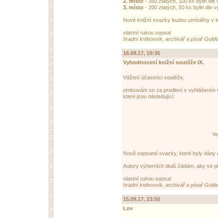
2. místo
- 350 zlatých, 100 ks bylin dl
3. místo
- 200 zlatých, 50 ks bylin dle
Nové knižní svazky budou umístěny v kn
vlastní rukou sepsal
hradní knihovník, archivář a písař Gold
16.09.17, 19:35
Vyhodnocení knižní soutěže IX.
Vážení účastníci soutěže,
omlouvám se za prodlení s vyhlášením 
které jsou následující:
Ye
Nově sepsané svazky, které byly dány 
Autory výherních titulů žádám, aby se při
vlastní rukou sepsal
hradní knihovník, archivář a písař Gold
15.09.17, 23:50
Lov