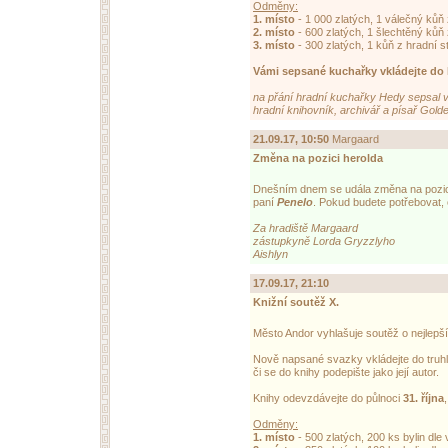
Odměny:
1. místo
- 1 000 zlatých, 1 válečný kůň
2. místo
- 600 zlatých, 1 šlechtěný kůň
3. místo
- 300 zlatých, 1 kůň z hradní 
Vámi sepsané kuchařky vkládejte do 
na přání hradní kuchařky Hedy sepsal v
hradní knihovník, archivář a písař Gold
21.09.17, 10:50
Margaard
Změna na pozici herolda
Dnešním dnem se udála změna na pozic
paní
Penelo
. Pokud budete potřebovat, 
Za hradiště Margaard
zástupkyně Lorda Gryzzlyho
Aishlyn
17.09.17, 21:10
Knižní soutěž X.
Město Andor vyhlašuje soutěž o nejlepší 
Nově napsané svazky vkládejte do truhli
či se do knihy podepište jako její autor.
Knihy odevzdávejte do půlnoci
31. října
Odměny:
1. místo
- 500 zlatých, 200 ks bylin dl