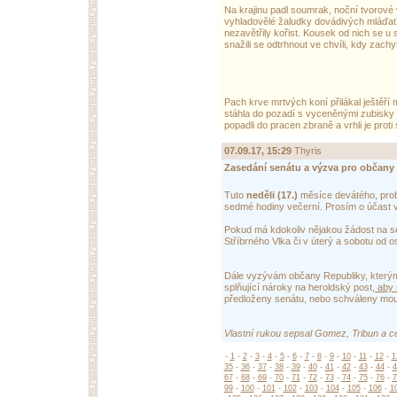
Na krajinu padl soumrak, noční tvorové vy
vyhladovělé žaludky dovádivých mláďat. 
nezavětřily kořist. Kousek od nich se u 
snažili se odtrhnout ve chvíli, kdy zachy
Pach krve mrtvých koní přilákal ještěří
stáhla do pozadí s vyceněnými zubisky a 
popadli do pracen zbraně a vrhli je prot
07.09.17, 15:29
Thyris
Zasedání senátu a výzva pro občany 
Tuto
neděli (17.)
měsíce devátého, prob
sedmé hodiny večerní. Prosím o účast v
Pokud má kdokoliv nějakou žádost na s
Stříbrného Vlka či v úterý a sobotu od
Dále vyzývám občany Republiky, kterým 
splňující nároky na heroldský post,
aby 
předloženy senátu, nebo schváleny mo
Vlastní rukou sepsal Gomez, Tribun a c
-
1
-
2
-
3
-
4
-
5
-
6
-
7
-
8
-
9
-
10
-
11
-
12
-
1
35
-
36
-
37
-
38
-
39
-
40
-
41
-
42
-
43
-
44
-
4
67
-
68
-
69
-
70
-
71
-
72
-
73
-
74
-
75
-
76
-
7
99
-
100
-
101
-
102
-
103
-
104
-
105
-
106
-
1