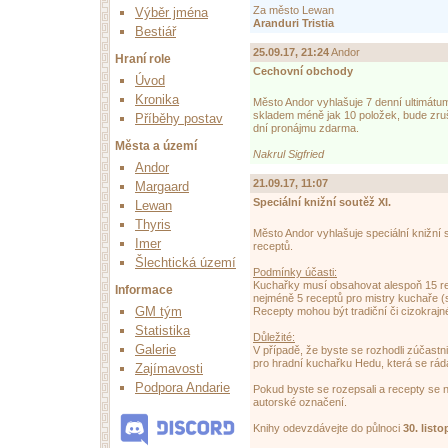
Za město Lewan
Výběr jména
Aranduri Tristia
Bestiář
25.09.17, 21:24
Andor
Hraní role
Cechovní obchody
Úvod
Kronika
Město Andor vyhlašuje 7 denní ultimát
skladem méně jak 10 položek, bude zruš
Příběhy postav
dní pronájmu zdarma.
Města a území
Nakrul Sigfried
Andor
21.09.17, 11:07
Margaard
Speciální knižní soutěž XI.
Lewan
Thyris
Město Andor vyhlašuje speciální knižní
Imer
receptů.
Šlechtická území
Podmínky účasti:
Kuchařky musí obsahovat alespoň 15 re
Informace
nejméně 5 receptů pro mistry kuchaře (s
GM tým
Recepty mohou být tradiční či cizokrajn
Statistika
Důležité:
Galerie
V případě, že byste se rozhodli zúčastn
pro hradní kuchařku Hedu, která se ráda i
Zajímavosti
Podpora Andarie
Pokud byste se rozepsali a recepty se 
autorské označení.
Knihy odevzdávejte do půlnoci
30. list