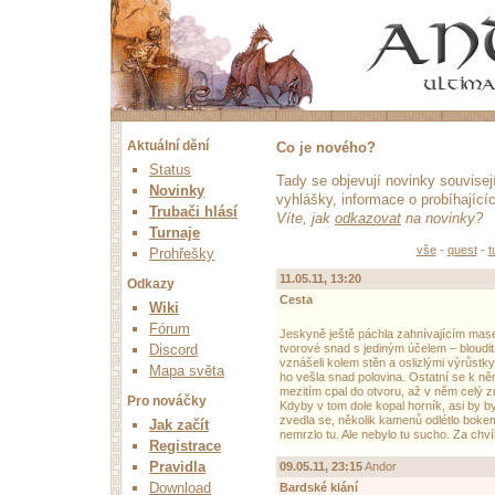
Aktuální dění
Co je nového?
Status
Tady se objevují novinky souvise
Novinky
vyhlášky, informace o probíhající
Trubači hlásí
Víte, jak
odkazovat
na novinky?
Turnaje
vše
-
quest
-
t
Prohřešky
11.05.11, 13:20
Odkazy
Cesta
Wiki
Fórum
Jeskyně ještě páchla zahnívajícím masem
Discord
tvorové snad s jediným účelem – bloudit 
vznášeli kolem stěn a oslizlými výrůstk
Mapa světa
ho vešla snad polovina. Ostatní se k něm
mezitím cpal do otvoru, až v něm celý zmi
Pro nováčky
Kdyby v tom dole kopal horník, asi by b
zvedla se, několik kamenů odlétlo bokem 
Jak začít
nemrzlo tu. Ale nebylo tu sucho. Za chvíli
Registrace
Pravidla
09.05.11, 23:15
Andor
Download
Bardské klání