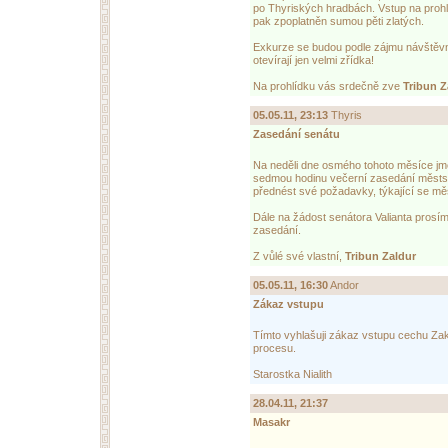
po Thyriských hradbách. Vstup na proh
pak zpoplatněn sumou pěti zlatých.
Exkurze se budou podle zájmu návštěvní
otevírají jen velmi zřídka!
Na prohlídku vás srdečně zve
Tribun Z
05.05.11, 23:13
Thyris
Zasedání senátu
Na neděli dne osmého tohoto měsíce jm
sedmou hodinu večerní zasedání městsk
přednést své požadavky, týkající se mě
Dále na žádost senátora Valianta prosí
zasedání.
Z vůlé své vlastní,
Tribun Zaldur
05.05.11, 16:30
Andor
Zákaz vstupu
Tímto vyhlašuji zákaz vstupu cechu Zak
procesu.
Starostka Nialith
28.04.11, 21:37
Masakr