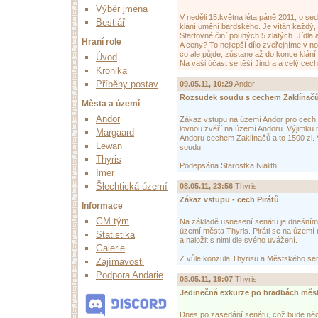
Výběr jména
V neděli 15.května léta páně 2011, o 
Bestiář
klání umění bardského. Je vítán každý,
Startovné činí pouhých 5 zlatých. Jídla a 
Hraní role
A ceny? To nejlepší dílo zveřejníme v no
co ale půjde, zůstane až do konce klání 
Úvod
Na vaši účast se těší Jindra a celý ce
Kronika
Příběhy postav
09.05.11, 10:29
Andor
Rozsudek soudu s cechem Zaklínač
Města a území
Andor
Zákaz vstupu na území Andor pro cech Z
lovnou zvěří na území Andoru. Výjimku
Margaard
Andoru cechem Zaklínačů a to 1500 zl. 
Lewan
soudu.
Thyris
Podepsána Starostka Nialith
Imer
Šlechtická území
08.05.11, 23:56
Thyris
Zákaz vstupu - cech Pirátů
Informace
GM tým
Na základě usnesení senátu je dnešním
území města Thyris. Piráti se na území mě
Statistika
a naložit s nimi dle svého uvážení.
Galerie
Z vůle konzula Thyrisu a Městského se
Zajímavosti
Podpora Andarie
08.05.11, 19:07
Thyris
Jedinečná exkurze po hradbách měs
Dnes po zasedání senátu, což bude něc