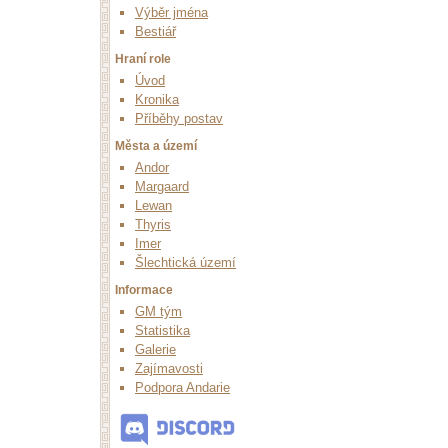
Výběr jména
Bestiář
Hraní role
Úvod
Kronika
Příběhy postav
Města a území
Andor
Margaard
Lewan
Thyris
Imer
Šlechtická území
Informace
GM tým
Statistika
Galerie
Zajímavosti
Podpora Andarie