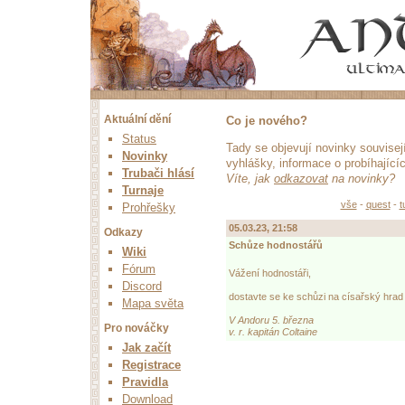
Aktuální dění
Co je nového?
Status
Tady se objevují novinky souvise
Novinky
vyhlášky, informace o probíhající
Trubači hlásí
Víte, jak
odkazovat
na novinky?
Turnaje
vše
-
quest
-
t
Prohřešky
05.03.23, 21:58
Odkazy
Schůze hodnostářů
Wiki
Fórum
Vážení hodnostáři,
Discord
dostavte se ke schůzi na císařský hrad
Mapa světa
V Andoru 5. března
Pro nováčky
v. r. kapitán Coltaine
Jak začít
Registrace
Pravidla
Download