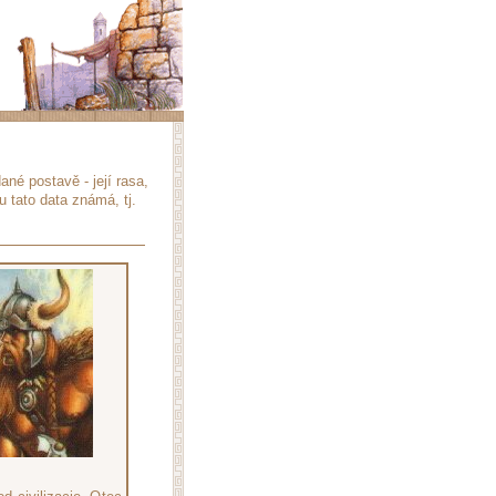
né postavě - její rasa,
u tato data známá, tj.