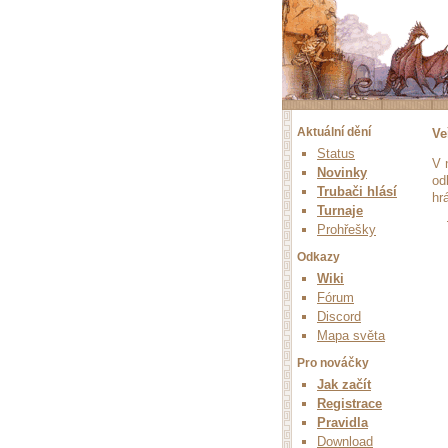
Aktuální dění
Ve
Status
V 
Novinky
od
Trubači hlásí
hr
Turnaje
Prohřešky
Odkazy
Wiki
Fórum
Discord
Mapa světa
Pro nováčky
Jak začít
Registrace
Pravidla
Download