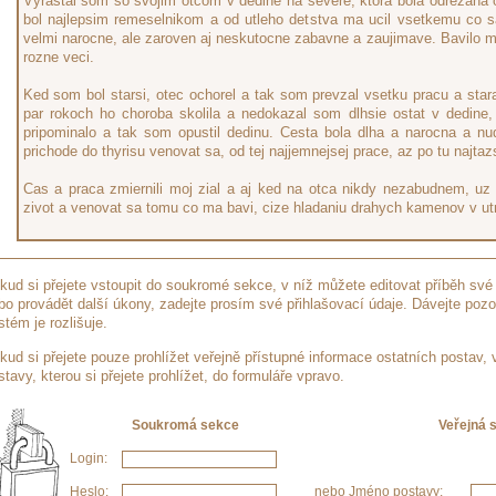
Vyrastal som so svojim otcom v dedine na severe, ktora bola odrezana o
bol najlepsim remeselnikom a od utleho detstva ma ucil vsetkemu co sa
velmi narocne, ale zaroven aj neskutocne zabavne a zaujimave. Bavilo m
rozne veci.
Ked som bol starsi, otec ochorel a tak som prevzal vsetku pracu a star
par rokoch ho choroba skolila a nedokazal som dlhsie ostat v dedine
pripominalo a tak som opustil dedinu. Cesta bola dlha a narocna a n
prichode do thyrisu venovat sa, od tej najjemnejsej prace, az po tu najtaz
Cas a praca zmiernili moj zial a aj ked na otca nikdy nezabudnem, uz
zivot a venovat sa tomu co ma bavi, cize hladaniu drahych kamenov v u
kud si přejete vstoupit do soukromé sekce, v níž můžete editovat příběh své 
bo provádět další úkony, zadejte prosím své přihlašovací údaje. Dávejte pozo
stém je rozlišuje.
kud si přejete pouze prohlížet veřejně přístupné informace ostatních postav,
stavy, kterou si přejete prohlížet, do formuláře vpravo.
Soukromá sekce
Veřejná 
Login:
Heslo:
nebo Jméno postavy: