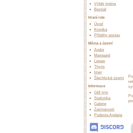
Výběr jména
Bestiář
Hraní role
Úvod
Kronika
Příběhy postav
Města a území
Andor
Margaard
Lewan
Thyris
Imer
Po
Šlechtická území
ne
Informace
sy
GM tým
Po
Statistika
po
Galerie
Zajímavosti
Podpora Andarie