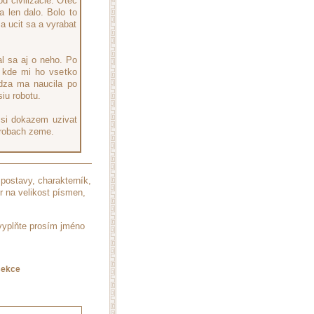
d civilizacie. Otec
 len dalo. Bolo to
a ucit sa a vyrabat
al sa aj o neho. Po
, kde mi ho vsetko
udza ma naucila po
siu robotu.
 si dokazem uzivat
trobach zeme.
postavy, charakterník,
r na velikost písmen,
 vyplňte prosím jméno
sekce