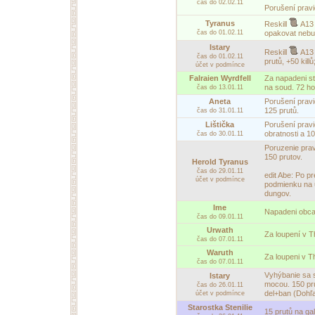
čas do 02.02.11
Porušení prav
Tyranus
Reskill
A13
čas do 01.02.11
opakovat nebu
Istary
Reskill
A13
čas do 01.02.11
prutů, +50 kill
účet v podmínce
Falraien Wyrdfell
Za napadeni st
na soud. 72 ho
čas do 13.01.11
Aneta
Porušení pravid
125 prutů.
čas do 31.01.11
Lištička
Porušení pravi
obratnosti a 10
čas do 30.01.11
Poruzenie prav
150 prutov.
Herold Tyranus
čas do 29.01.11
edit Abe: Po p
účet v podmínce
podmienku na 
dungov.
Ime
Napadeni obca
čas do 09.01.11
Urwath
Za loupení v T
čas do 07.01.11
Waruth
Za loupeni v T
čas do 07.01.11
Vyhýbanie sa 
Istary
mocou. 150 pr
čas do 26.01.11
del+ban (Dohľ
účet v podmínce
Starostka Stenilie
15 prutů na ga