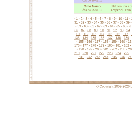
čas do 26.01.11
Onki Naiso
Ublížení na zd
zatýkání. Dva 
čas do 05.01.11
-
1
-
2
-
3
-
4
-
5
-
6
-
7
-
8
-
9
-
10
-
11
-
31
-
32
-
33
-
34
-
35
-
36
-
37
-
38
-
39
-
59
-
60
-
61
-
62
-
63
-
64
-
65
-
66
-
6
86
-
87
-
88
-
89
-
90
-
91
-
92
-
93
-
94
-
111
-
112
-
113
-
114
-
115
-
116
-
117
-
133
-
134
-
135
-
136
-
137
-
138
-
139
-
-
155
-
156
-
157
-
158
-
159
-
160
-
16
176
-
177
-
178
-
179
-
180
-
181
-
182
-
-
198
-
199
-
200
-
201
-
202
-
203
-
20
219
-
220
-
221
-
222
-
223
-
224
-
225
-
-
241
-
242
-
243
-
244
-
245
-
246
-
24
© Copyright 2002-2026 