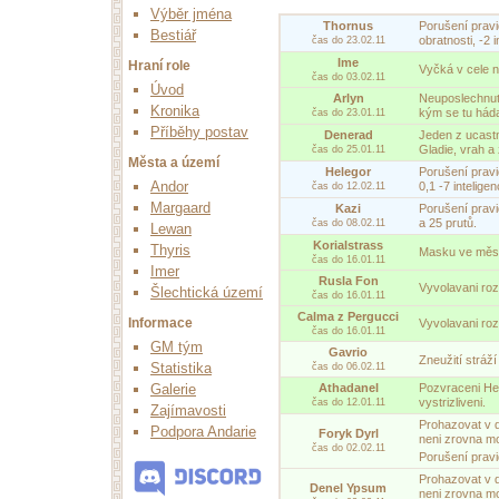
Výběr jména
Thornus
Porušení pravid
Bestiář
obratnosti, -2 i
čas do 23.02.11
Ime
Hraní role
Vyčká v cele 
čas do 03.02.11
Úvod
Arlyn
Neuposlechnutí
Kronika
kým se tu háda
čas do 23.01.11
Příběhy postav
Denerad
Jeden z ucast
Gladie, vrah a
čas do 25.01.11
Města a území
Helegor
Porušení pravi
Andor
0,1 -7 intelige
čas do 12.02.11
Margaard
Kazi
Porušení pravid
a 25 prutů.
čas do 08.02.11
Lewan
Korialstrass
Thyris
Masku ve městě
čas do 16.01.11
Imer
Rusla Fon
Vyvolavani roz
Šlechtická území
čas do 16.01.11
Calma z Pergucci
Informace
Vyvolavani roz
čas do 16.01.11
GM tým
Gavrio
Zneužití stráž
Statistika
čas do 06.02.11
Athadanel
Pozvraceni Her
Galerie
vystrizliveni.
čas do 12.01.11
Zajímavosti
Prohazovat v 
Podpora Andarie
Foryk Dyrl
neni zrovna m
čas do 02.02.11
Porušení prav
Prohazovat v 
Denel Ypsum
neni zrovna m