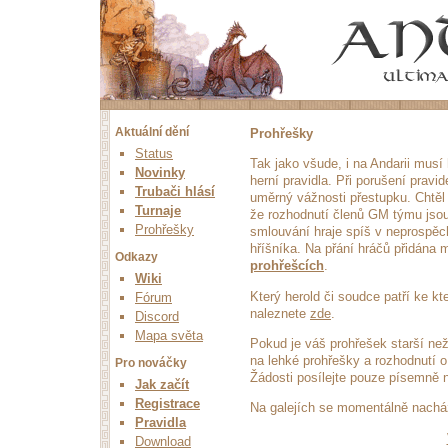
Aktuální dění
Prohřešky
Status
Tak jako všude, i na Andarii musí 
Novinky
herní pravidla. Při porušení pravid
Trubači hlásí
uměrný vážnosti přestupku. Chtěl 
Turnaje
že rozhodnutí členů GM týmu jsou
Prohřešky
smlouvání hraje spíš v neprospěc
hříšníka. Na přání hráčů přidána
Odkazy
prohřešcích
.
Wiki
Který herold či soudce patří ke k
Fórum
naleznete
zde
.
Discord
Mapa světa
Pokud je váš prohřešek starší ne
na lehké prohřešky a rozhodnutí 
Pro nováčky
Žádosti posílejte pouze písemně 
Jak začít
Registrace
Na galejích se momentálně nach
Pravidla
Download