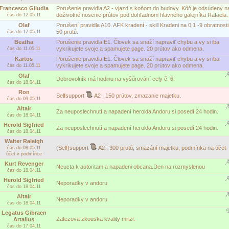
Francesco Giludia
Porušenie pravidla A2 - vjazd s koňom do budovy. Kôň je odsúdený n
doživotné nosenie prútov pod dohľadnom hlavného galejníka Rafaela.
čas do 12.05.11
Olaf
Porušení pravidla A10. AFK kradení - skill Kradeni na 0,1 -9 obratnosti
50 prutů.
čas do 12.05.11
Beatha
Porušenie pravidla E1. Človek sa snaží napraviť chybu a vy si iba
vykrikujete svoje a spamujete page. 20 prútov ako odmena.
čas do 11.05.11
Kartos
Porušenie pravidla E1. Človek sa snaží napraviť chybu a vy si iba
vykrikujete svoje a spamujete page. 20 prútov ako odmena.
čas do 11.05.11
Olaf
Dobrovolník má hodinu na vyšůrování cely č. 6.
čas do 18.04.11
Ron
Selfsupport
A2
; 150 prútov, zmazanie majetku.
čas do 09.05.11
Altair
Za neuposlechnutí a napadení herolda Andoru si posedí 24 hodin.
čas do 18.04.11
Herold Sigfried
Za neuposlechnutí a napadení herolda Andoru si posedí 24 hodin.
čas do 18.04.11
Walter Raleigh
(Self)support
A2
; 300 prutů, smazání majetku, podmínka na účet
čas do 08.05.11
účet v podmínce
Kurt Revenger
Neucta k autoritam a napadeni obcana.Den na rozmyslenou
čas do 18.04.11
Herold Sigfried
Neporadky v andoru
čas do 18.04.11
Altair
Neporadky v andoru
čas do 18.04.11
Legatus Gibraen
Zatezova zkouska kvality mrizi.
Artalius
čas do 17.04.11