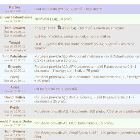
Kartos
Loot na questu (29.3.); 50 prutů + bagl delete
čas do 27.05.11
sli van Hohenhaime
Nadávání (3.4); 10 prutů
čas do 27.05.11
Tom Gwawn
Zneužití stráží
A2
(27.4); 100 prutů + návrh na smazání.
čas do 27.05.11
účet v podmínce
Edit Abe: Posledna sanca na ucet, zmeni si makro.
Temari
OOC - vybrání těla své druhé postavě (27.4); 50 prutů + návrh na
čas do 27.05.11
smazání
účet v podmínce
Tirit Pološílený
Porušení pravidla A10. AFK odhad inteligence - skill OdhadInteligence
0,1 -5 inteligence a 25 prutù.
čas do 25.05.11
Erranos
Porušení pravidla A10. AFK pastevectví - skill Pastevectvi na 0,1 -1
obratnosti, -1 inteligence, -1 síly a 75 prutů.
čas do 20.05.11
Bivoj
Porušení pravidla A10. AFK anatomie - skill Anatomie na 0,1 -7 intelig
a 25 prutů.
čas do 20.05.11
Airny
Lot na questu za 50 proutků.
čas do 18.05.11
David Hellen
Porušení pravidla A10. AFK krejčovství - skill Krejcovstvi na 0,1 -7
obratnosti a 25 prutů.
čas do 17.05.11
Pytlik
Porušenie pravidla A11 - bugovanie, 200 prútov. Účet je už v podmien
čas do 15.05.11
účet v podmínce
erold Francis Drake
Porušenie pravidla A2. OOC komunikácia, 15 prútov.
čas do 15.05.11
Tom Gwawn
Porušenie pravidla A2. Zneužívanie stráží - 100 prútov + podmienka 
čas do 14.05.11
účet.
účet v podmínce