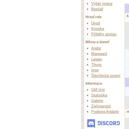
Výběr jména
Bestiář
A
Hraní role
Úvod
Kronika
Příběhy postav
Města a území
Andor
Margaard
Lewan
Thyris
Imer
Šlechtická území
Informace
GM tým
Statistika
Galerie
Zajímavosti
Podpora Andarie
H