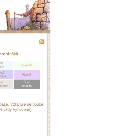
prohřešků
FK
Non-RP
kro
hký
Vězení
řešek
čet
Účet
dmínce
smazán
abáze. Vztahuje se pouze
ýt vždy vyhověno).