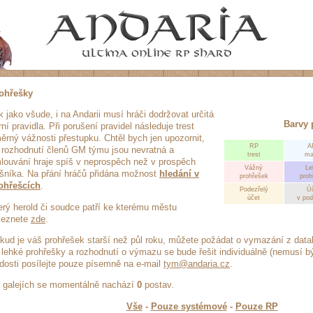
ohřešky
k jako všude, i na Andarii musí hráči dodržovat určitá
Barvy 
rní pravidla. Při porušení pravidel následuje trest
ěrný vážnosti přestupku. Chtěl bych jen upozornit,
RP
A
 rozhodnutí členů GM týmu jsou nevratná a
trest
ma
louvání hraje spíš v neprospěch než v prospěch
Vážný
Le
íšníka. Na přání hráčů přidána možnost
hledání v
prohřešek
proh
ohřešcích
.
Podezřelý
Ú
účet
v po
erý herold či soudce patří ke kterému městu
leznete
zde
.
kud je váš prohřešek starší než půl roku, můžete požádat o vymazání z dat
 lehké prohřešky a rozhodnutí o výmazu se bude řešit individuálně (nemusí b
dosti posílejte pouze písemně na e-mail
tym@andaria.cz
.
 galejích se momentálně nachází
0
postav.
Vše
-
Pouze systémové
-
Pouze RP