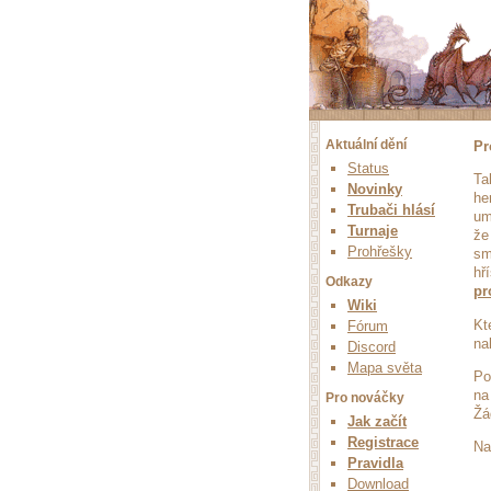
Aktuální dění
Pr
Status
Ta
Novinky
he
Trubači hlásí
um
Turnaje
že
Prohřešky
sm
hř
Odkazy
pr
Wiki
Kt
Fórum
na
Discord
Mapa světa
Po
na
Pro nováčky
Žá
Jak začít
Registrace
Na
Pravidla
Download