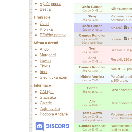
Výběr jména
Onču Cailean
Několikanásobn
Bestiář
čas do 04.08.11
Steny
Porušení pravi
Hraní role
obratnosti a 75
čas do 04.08.11
Úvod
Onču Cailean
prasení,
E7
Kronika
čas do 04.08.11
Příběhy postav
Camros Rondilor
prasení,
E7
čas do 04.08.11
Města a území
účet v podmínce
Neal
Andor
Resskill. 150 p
čas do 03.08.11
Margaard
Sorti
Resskill. 150 p
Lewan
čas do 03.08.11
Thyris
Camros Rondilor
NonRP. 25 pru
čas do 03.08.11
Imer
Mithrin Vorriina
Porušení pravid
Šlechtická území
a 100 prutù.
čas do 03.08.11
Informace
Cortez
Drze chovani a
GM tým
čas do 15.07.11
Statistika
Alík
Galerie
Drze chovani a
čas do 15.07.11
Zajímavosti
Tom Gwawn
Podpora Andarie
Porušení pravid
čas do 03.08.11
prutù. Podán 
účet v podmínce
Camros Rondilor
Neuposlechnuti
hodin v cele.
čas do 13.07.11