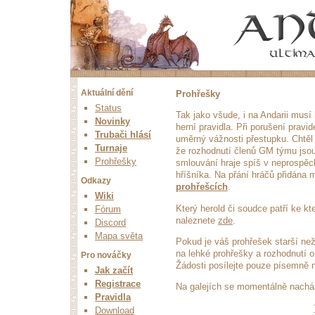
Aktuální dění
Prohřešky
Status
Tak jako všude, i na Andarii musí 
Novinky
herní pravidla. Při porušení pravid
Trubači hlásí
uměrný vážnosti přestupku. Chtěl 
Turnaje
že rozhodnutí členů GM týmu jsou
Prohřešky
smlouvání hraje spíš v neprospěc
hříšníka. Na přání hráčů přidána
Odkazy
prohřešcích
.
Wiki
Který herold či soudce patří ke k
Fórum
naleznete
zde
.
Discord
Mapa světa
Pokud je váš prohřešek starší ne
na lehké prohřešky a rozhodnutí 
Pro nováčky
Žádosti posílejte pouze písemně 
Jak začít
Registrace
Na galejích se momentálně nach
Pravidla
Download