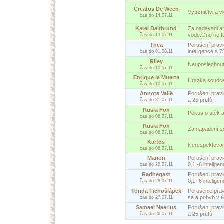
Creatos De Ween
Vytrznictvi a 
čas do 14.07.11
Karel Balthrund
Za nadavani a
vode.Ono ho to
čas do 13.07.11
Thea
Porušení pravi
inteligence a 7
čas do 01.08.11
Riley
Neuposlechnut
čas do 10.07.11
Enrique la Muerte
Urazka soudce.
čas do 10.07.11
Annota Valië
Porušení pravid
a 25 prutù.
čas do 31.07.11
Rusla Fon
Pokus o utěk a
čas do 08.07.11
Rusla Fon
Za napadení so
čas do 08.07.11
Kartos
Nerespektovan
čas do 08.07.11
Marion
Porušení pravi
0,1 -6 intelige
čas do 28.07.11
Radhegast
Porušení pravi
0,1 -6 intelige
čas do 28.07.11
Tonda Tichošlápek
Porušenie pravi
sa a pohyb v ti
čas do 27.07.11
Samael Naerius
Porušení pravid
a 25 prutù.
čas do 26.07.11