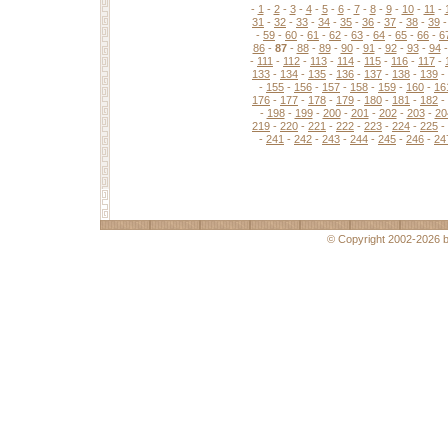
-
1
-
2
-
3
-
4
-
5
-
6
-
7
-
8
-
9
-
10
-
11
-
31
-
32
-
33
-
34
-
35
-
36
-
37
-
38
-
39
-
59
-
60
-
61
-
62
-
63
-
64
-
65
-
66
-
6
86
-
87
-
88
-
89
-
90
-
91
-
92
-
93
-
94
-
111
-
112
-
113
-
114
-
115
-
116
-
117
-
133
-
134
-
135
-
136
-
137
-
138
-
139
-
-
155
-
156
-
157
-
158
-
159
-
160
-
16
176
-
177
-
178
-
179
-
180
-
181
-
182
-
-
198
-
199
-
200
-
201
-
202
-
203
-
20
219
-
220
-
221
-
222
-
223
-
224
-
225
-
-
241
-
242
-
243
-
244
-
245
-
246
-
24
© Copyright 2002-2026 