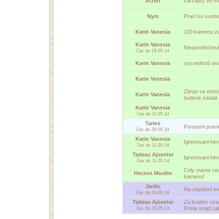
Arzen
šarvátky ve mì
Nym
Praci ku svob
Karin Vanesia
100 kamenu za 
Karin Vanesia
Neuposlechnut
čas do 19.05.14
Karin Vanesia
vyzvednutí os
Karin Vanesia
Zbran ve meste
Karin Vanesia
budesk kaslat
Karin Vanesia
čas do 11.05.14
Taries
Poruseni pravi
čas do 29.05.14
Karin Vanesia
Ignorovani her
čas do 11.05.14
Tadeas Ajsenter
Ignorovani her
čas do 11.05.14
Cely mame cist
Hecton Murdin
kamenu!
Jarilic
Na zlepšení mo
čas do 24.05.14
Tadeas Ajsenter
Za kradez vzac
Priste snad za
čas do 24.05.14