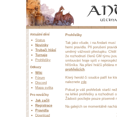
Aktuální dění
Prohřešky
Status
Tak jako všude, i na Andarii musí 
Novinky
herní pravidla. Při porušení pravid
Trubači hlásí
uměrný vážnosti přestupku. Chtěl 
Turnaje
že rozhodnutí členů GM týmu jsou
Prohřešky
smlouvání hraje spíš v neprospěc
hříšníka. Na přání hráčů přidána
Odkazy
prohřešcích
.
Wiki
Který herold či soudce patří ke k
Fórum
naleznete
zde
.
Discord
Mapa světa
Pokud je váš prohřešek starší ne
na lehké prohřešky a rozhodnutí 
Pro nováčky
Žádosti posílejte pouze písemně 
Jak začít
Registrace
Na galejích se momentálně nach
Pravidla
Download