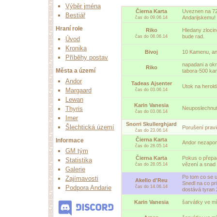
Výběr jména
Čierna Karta
Uveznen na 72 
Bestiář
Andarijskemu!
čas do 09.06.14
Hraní role
Riko
Hledany zlocin
bude rad.
čas do 08.06.14
Úvod
Kronika
Bivoj
10 Kamenu, an
Příběhy postav
napadani a okr
Riko
Města a území
tabora-500 k
Andor
Tadeas Ajsenter
Utok na herold
Margaard
čas do 03.06.14
Lewan
Karin Vanesia
Neuposlechnuti
Thyris
čas do 03.06.14
Imer
Snorri Skullerghjard
Šlechtická území
Porušení prav
čas do 23.06.14
Čierna Karta
Informace
Andor nezapom
čas do 28.05.14
GM tým
Čierna Karta
Pokus o přepad
Statistika
vězení a snad 
čas do 28.05.14
Galerie
Po tom co se u
Zajímavosti
Akello d'Reu
Snedl na co pri
čas do 14.06.14
Podpora Andarie
dostává tyran 
Karin Vanesia
šarvátky ve mì