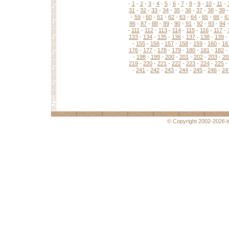
-
1
-
2
-
3
-
4
-
5
-
6
-
7
-
8
-
9
-
10
-
11
-
31
-
32
-
33
-
34
-
35
-
36
-
37
-
38
-
39
-
59
-
60
-
61
-
62
-
63
-
64
-
65
-
66
-
6
86
-
87
-
88
-
89
-
90
-
91
-
92
-
93
-
94
-
111
-
112
-
113
-
114
-
115
-
116
-
117
-
133
-
134
-
135
-
136
-
137
-
138
-
139
-
-
155
-
156
-
157
-
158
-
159
-
160
-
16
176
-
177
-
178
-
179
-
180
-
181
-
182
-
-
198
-
199
-
200
-
201
-
202
-
203
-
20
219
-
220
-
221
-
222
-
223
-
224
-
225
-
-
241
-
242
-
243
-
244
-
245
-
246
-
24
© Copyright 2002-2026 