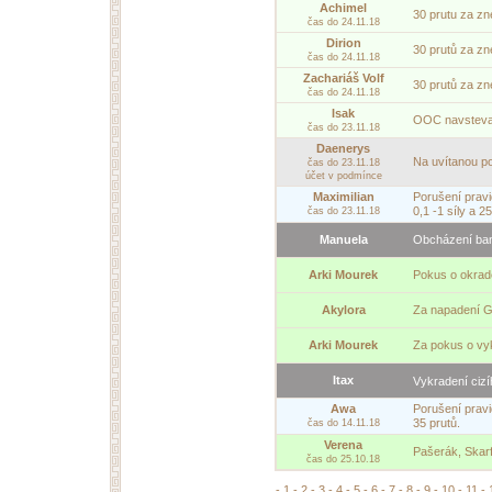
Achimel
30 prutu za zn
čas do 24.11.18
Dirion
30 prutů za zn
čas do 24.11.18
Zachariáš Volf
30 prutů za zn
čas do 24.11.18
Isak
OOC navsteva a
čas do 23.11.18
Daenerys
Na uvítanou po
čas do 23.11.18
účet v podmínce
Maximilian
Porušení pravi
0,1 -1 síly a 25
čas do 23.11.18
Manuela
Obcházení banu
Arki Mourek
Pokus o okrad
Akylora
Za napadení G
Arki Mourek
Za pokus o vy
Itax
Vykradení cizí
Awa
Porušení pravid
35 prutů.
čas do 14.11.18
Verena
Pašerák, Skarf
čas do 25.10.18
-
1
-
2
-
3
-
4
-
5
-
6
-
7
-
8
-
9
-
10
-
11
-