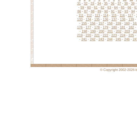
31
-
32
-
33
-
34
-
35
-
36
-
37
-
38
-
39
-
59
-
60
-
61
-
62
-
63
-
64
-
65
-
66
-
6
86
-
87
-
88
-
89
-
90
-
91
-
92
-
93
-
94
-
111
-
112
-
113
-
114
-
115
-
116
-
117
-
133
-
134
-
135
-
136
-
137
-
138
-
139
-
-
155
-
156
-
157
-
158
-
159
-
160
-
16
176
-
177
-
178
-
179
-
180
-
181
-
182
-
-
198
-
199
-
200
-
201
-
202
-
203
-
20
219
-
220
-
221
-
222
-
223
-
224
-
225
-
-
241
-
242
-
243
-
244
-
245
-
246
-
24
© Copyright 2002-2026 