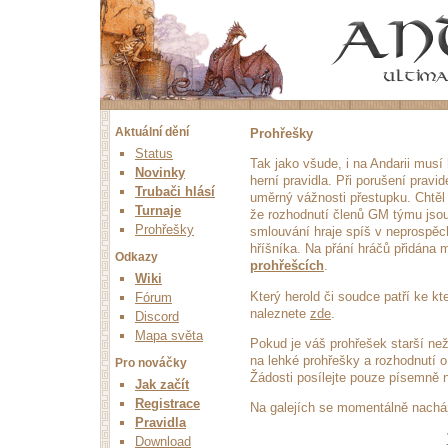
Aktuální dění
Prohřešky
Status
Tak jako všude, i na Andarii musí 
Novinky
herní pravidla. Při porušení pravid
Trubači hlásí
uměrný vážnosti přestupku. Chtěl 
Turnaje
že rozhodnutí členů GM týmu jsou
Prohřešky
smlouvání hraje spíš v neprospěc
hříšníka. Na přání hráčů přidána
Odkazy
prohřešcích
.
Wiki
Který herold či soudce patří ke k
Fórum
naleznete
zde
.
Discord
Mapa světa
Pokud je váš prohřešek starší ne
na lehké prohřešky a rozhodnutí 
Pro nováčky
Žádosti posílejte pouze písemně 
Jak začít
Registrace
Na galejích se momentálně nach
Pravidla
Download