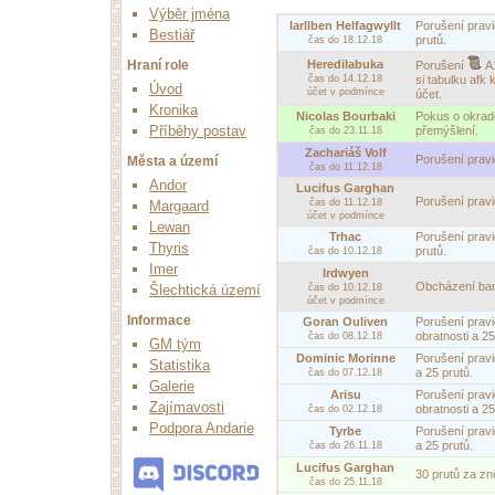
Výběr jména
Iarllben Helfagwyllt
Porušení pravid
Bestiář
prutů.
čas do 18.12.18
Heredilabuka
Hraní role
Porušení
A
čas do 14.12.18
si tabulku afk 
Úvod
účet v podmínce
účet.
Kronika
Nicolas Bourbaki
Pokus o okrade
Příběhy postav
přemýšlení.
čas do 23.11.18
Zachariáš Volf
Porušení pravi
Města a území
čas do 11.12.18
Andor
Lucifus Garghan
Porušení prav
čas do 11.12.18
Margaard
účet v podmínce
Lewan
Trhac
Porušení pravid
Thyris
prutů.
čas do 10.12.18
Imer
Irdwyen
Obcházení ba
čas do 10.12.18
Šlechtická území
účet v podmínce
Informace
Goran Ouliven
Porušení pravid
obratnosti a 25
čas do 08.12.18
GM tým
Dominic Morinne
Porušení pravid
Statistika
a 25 prutů.
čas do 07.12.18
Galerie
Arisu
Porušení pravid
Zajímavosti
obratnosti a 25
čas do 02.12.18
Podpora Andarie
Tyrbe
Porušení pravid
a 25 prutů.
čas do 26.11.18
Lucifus Garghan
30 prutů za zn
čas do 25.11.18