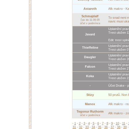
Astaroth
Afk makro - Kap
Schmajdalf
To snad neni mo
čas do 11.09.05
navic musi uka
účet v podmínce
Uplatnění prav
Trest uložen 11
Javard
Edit: trest spln
Uplatnění prav
Thieffeline
Trest uložen 07
Uplatnění prav
Daugler
Trest uložen 28
Uplatnění prav
Falcon
Trest uložen 2
Uplatnění prav
Koka
Trest uložen 22
-
Účet Drake - 
Stizy
50 prutů. Non 
Manox
Afk makro - rez
Tegonur Ruthorm
Afk makro - zna
účet v podmínce
-
1
-
2
-
3
-
4
-
5
-
6
-
7
-
8
-
9
-
10
-
11
-
31
-
32
-
33
-
34
-
35
-
36
-
37
-
38
-
39