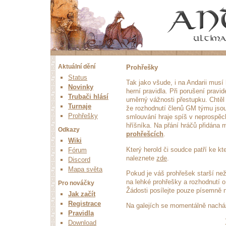
Aktuální dění
Prohřešky
Status
Tak jako všude, i na Andarii musí 
Novinky
herní pravidla. Při porušení pravid
Trubači hlásí
uměrný vážnosti přestupku. Chtěl 
Turnaje
že rozhodnutí členů GM týmu jsou
Prohřešky
smlouvání hraje spíš v neprospěc
hříšníka. Na přání hráčů přidána
Odkazy
prohřešcích
.
Wiki
Který herold či soudce patří ke k
Fórum
naleznete
zde
.
Discord
Mapa světa
Pokud je váš prohřešek starší ne
na lehké prohřešky a rozhodnutí 
Pro nováčky
Žádosti posílejte pouze písemně 
Jak začít
Registrace
Na galejích se momentálně nach
Pravidla
Download