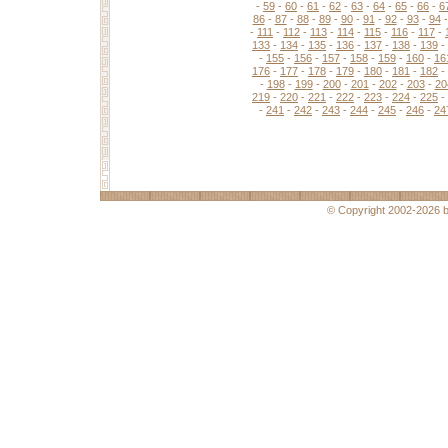
-
59
-
60
-
61
-
62
-
63
-
64
-
65
-
66
-
6
86
-
87
-
88
-
89
-
90
-
91
-
92
-
93
-
94
-
111
-
112
-
113
-
114
-
115
-
116
-
117
-
133
-
134
-
135
-
136
-
137
-
138
-
139
-
-
155
-
156
-
157
-
158
-
159
-
160
-
16
176
-
177
-
178
-
179
-
180
-
181
-
182
-
-
198
-
199
-
200
-
201
-
202
-
203
-
20
219
-
220
-
221
-
222
-
223
-
224
-
225
-
-
241
-
242
-
243
-
244
-
245
-
246
-
24
© Copyright 2002-2026 