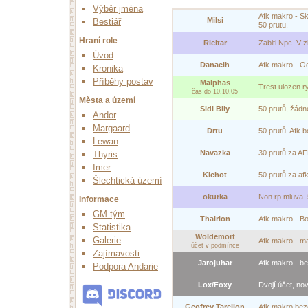
Výběr jména
Afk makro - Skry
Milsi
Bestiář
50 prutu.
Hraní role
Rieltar
Zabiti Npc. V 
Úvod
Danaeih
Afk makro - Odha
Kronika
Příběhy postav
Malphas
Trest ulozen ry
čas do 10.10.05
Města a území
Sidi Bily
50 prutů, žádn
Andor
Margaard
Drtu
50 prutů. Afk b
Lewan
Navazka
30 prutů za AFK
Thyris
Imer
Kichot
50 prutů za afk
Šlechtická území
okurka
Non rp mluva. 
Informace
GM tým
Thalrion
Afk makro - Bod
Statistika
Woldemort
Galerie
Afk makro - mag
účet v podmínce
Zajímavosti
Jarojuhar
Afk makro - bez
Podpora Andarie
Lox/Foxy
Dvojí účet, no
Geofrey Tarellon
Afk makro beze 