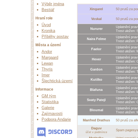
Výběr jména
Xingarel
50 prutů za po
Bestiář
Hraní role
Voskal
50 prutů za po
Úvod
Uplatnění prav
Nururer
Kronika
Trest uložen: 
Příběhy postav
Uplatnění prav
Naira Felme
Trest uložen: 
Města a území
Uplatnění prav
Faelor
Trest uložen: M
Andor
Margaard
Uplatnění prav
Hever
Trest uložen: 
Lewan
Uplatnění prav
Thyris
Gardon
Trest uložen: 
Imer
Uplatnění prav
Kutilko
Šlechtická území
Trest uložen: M
Uplatnění prav
Informace
Blafuna
Trest uložen: M
GM tým
Uplatnění prav
Svaty Patejl
Statistika
Trest uložen: 
Galerie
Uplatnění prav
Bloumal
Trest uložen: M
Zajímavosti
Podpora Andarie
Manfred Drathus
50 prutů za afk
Daguv
Spam pagesyst
účet v podmínce
Mstitelka
Velmi sprostá 