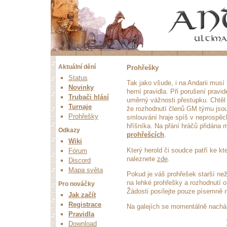
Aktuální dění
Prohřešky
Status
Tak jako všude, i na Andarii musí 
Novinky
herní pravidla. Při porušení pravid
Trubači hlásí
uměrný vážnosti přestupku. Chtěl 
Turnaje
že rozhodnutí členů GM týmu jsou
Prohřešky
smlouvání hraje spíš v neprospěc
hříšníka. Na přání hráčů přidána
Odkazy
prohřešcích
.
Wiki
Který herold či soudce patří ke k
Fórum
naleznete
zde
.
Discord
Mapa světa
Pokud je váš prohřešek starší ne
na lehké prohřešky a rozhodnutí 
Pro nováčky
Žádosti posílejte pouze písemně 
Jak začít
Registrace
Na galejích se momentálně nach
Pravidla
Download