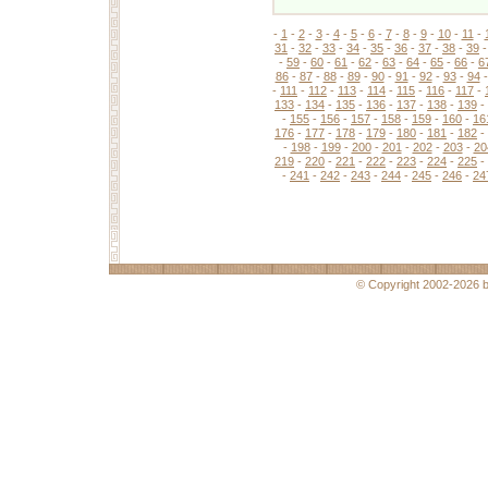
-
1
-
2
-
3
-
4
-
5
-
6
-
7
-
8
-
9
-
10
-
11
-
31
-
32
-
33
-
34
-
35
-
36
-
37
-
38
-
39
-
59
-
60
-
61
-
62
-
63
-
64
-
65
-
66
-
6
86
-
87
-
88
-
89
-
90
-
91
-
92
-
93
-
94
-
111
-
112
-
113
-
114
-
115
-
116
-
117
-
133
-
134
-
135
-
136
-
137
-
138
-
139
-
-
155
-
156
-
157
-
158
-
159
-
160
-
16
176
-
177
-
178
-
179
-
180
-
181
-
182
-
-
198
-
199
-
200
-
201
-
202
-
203
-
20
219
-
220
-
221
-
222
-
223
-
224
-
225
-
-
241
-
242
-
243
-
244
-
245
-
246
-
24
© Copyright 2002-2026 