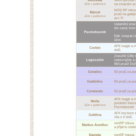
na smazání ac
účet v podmínce
NON RP mluva 
Marcel
prutů na galejí
účet v podmínce
acc.!!!
Uplatnění prav
ten samý trest
Pucmelounek
Edit: smazal i
účet.
AFK magie a me
Corbin
dolů.
Zneužití GMs 
Legnosthir
sebevraždy a 
900 prutů! Dož
Geratlos
50 prutů za po
Galdirilos
50 prutů za po
Corwinels
50 prutů za po
AFK magie a me
Ninfa
poslední šance
účet v podmínce
Pucmelounek
AFK boj beze z
Gelithra
síla o 6 dolů.
nonRP mluva. D
Markus Aurelius
a přijal to st
Daniela
nonRP mluva. B