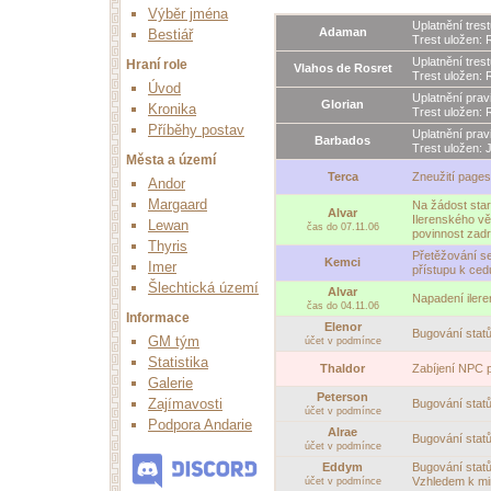
Výběr jména
Uplatnění tres
Adaman
Bestiář
Trest uložen: 
Uplatnění tres
Hraní role
Vlahos de Rosret
Trest uložen: 
Úvod
Uplatnění prav
Glorian
Kronika
Trest uložen: 
Příběhy postav
Uplatnění prav
Barbados
Trest uložen: 
Města a území
Terca
Zneužití pages
Andor
Margaard
Na žádost sta
Alvar
Ilerenského vě
Lewan
čas do 07.11.06
povinnost zadr
Thyris
Přetěžování s
Kemci
Imer
přístupu k cedu
Šlechtická území
Alvar
Napadení ilere
čas do 04.11.06
Informace
Elenor
Bugování statů
GM tým
účet v podmínce
Statistika
Thaldor
Zabíjení NPC 
Galerie
Peterson
Zajímavosti
Bugování statů
účet v podmínce
Podpora Andarie
Alrae
Bugování statů
účet v podmínce
Eddym
Bugování statů
Vzhledem k min
účet v podmínce