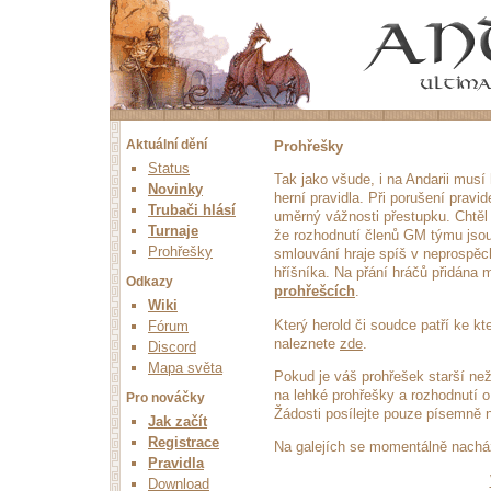
Aktuální dění
Prohřešky
Status
Tak jako všude, i na Andarii musí 
Novinky
herní pravidla. Při porušení pravid
Trubači hlásí
uměrný vážnosti přestupku. Chtěl 
Turnaje
že rozhodnutí členů GM týmu jsou
Prohřešky
smlouvání hraje spíš v neprospěc
hříšníka. Na přání hráčů přidána
Odkazy
prohřešcích
.
Wiki
Který herold či soudce patří ke k
Fórum
naleznete
zde
.
Discord
Mapa světa
Pokud je váš prohřešek starší ne
na lehké prohřešky a rozhodnutí 
Pro nováčky
Žádosti posílejte pouze písemně 
Jak začít
Registrace
Na galejích se momentálně nach
Pravidla
Download