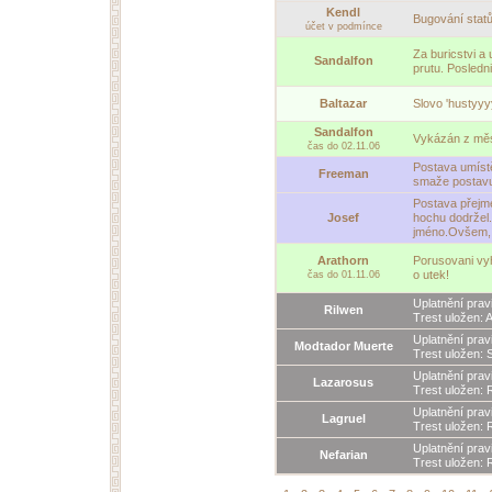
Kendl
Bugování statů
účet v podmínce
Za buricstvi a
Sandalfon
prutu. Posledn
Baltazar
Slovo 'hustyyy
Sandalfon
Vykázán z měs
čas do 02.11.06
Postava umístě
Freeman
smaže postavu
Postava přejm
Josef
hochu dodržel.
jméno.Ovšem, 
Arathorn
Porusovani vyh
o utek!
čas do 01.11.06
Uplatnění prav
Rilwen
Trest uložen: 
Uplatnění prav
Modtador Muerte
Trest uložen: 
Uplatnění prav
Lazarosus
Trest uložen: 
Uplatnění prav
Lagruel
Trest uložen: 
Uplatnění prav
Nefarian
Trest uložen: 