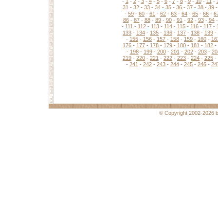
-
1
-
2
-
3
-
4
-
5
-
6
-
7
-
8
-
9
-
10
-
11
-
31
-
32
-
33
-
34
-
35
-
36
-
37
-
38
-
39
-
59
-
60
-
61
-
62
-
63
-
64
-
65
-
66
-
6
86
-
87
-
88
-
89
-
90
-
91
-
92
-
93
-
94
-
111
-
112
-
113
-
114
-
115
-
116
-
117
-
133
-
134
-
135
-
136
-
137
-
138
-
139
-
-
155
-
156
-
157
-
158
-
159
-
160
-
16
176
-
177
-
178
-
179
-
180
-
181
-
182
-
-
198
-
199
-
200
-
201
-
202
-
203
-
20
219
-
220
-
221
-
222
-
223
-
224
-
225
-
-
241
-
242
-
243
-
244
-
245
-
246
-
24
© Copyright 2002-2026 