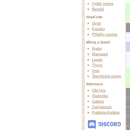
Výběr jména
Bestiář
Hraní role
Úvod
Kronika
Příběhy postav
Města a území
Andor
Margaard
Lewan
Thyris
Imer
Šlechtická území
Informace
GM tým
Statistika
Galerie
Zajímavosti
Podpora Andarie