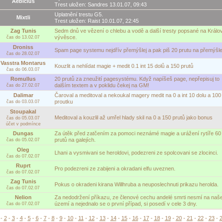
Aebicius
Trest uložen: Sandres 13.01.07, 09:43
Uplatnění trestu G5.
Mixtli
Trest uložen: Raist 10.01.07, 22:45
Zag Tunis
Sedm dnů ve vězení o chlebu a vodě a další tresty popsané na Králo
vývěsce.
čas do 13.02.07
Droniss
Spam page systemu nejdřív přemýšlej a pak piš 20 prutu na přemýšle
čas do 28.02.07
Vasstra Montarus
Kouzlit a nehlídat magie + medit 0.1 int 15 dolů a 150 prutů
čas do 06.03.07
Romullus
20 prutů za zneužití pagesystému. Když napíšeš page, nepřepisuj to
dalším textem a v poklidu čekej na GM!
čas do 27.02.07
Dalimar
Čaroval a meditoval a nekoukal magery medit na 0 a int 10 dolu a 100
proutku
čas do 03.03.07
Stoupakal
Meditoval a kouzlil až umřel hlady skil na 0 a 150 prutů jako bonus
čas do 05.03.07
účet v podmínce
Dungas
Za útěk před zatčením za pomoci neznámé magie a urážení rytíře 60
prutů na galejích.
čas do 05.02.07
Oleg
Lhani a vysmivani se heroldovi, podezreni ze spolcovani se zlocinci.
čas do 07.02.07
Ruprt
Pro podezreni ze zabijeni a okradani elfu uveznen.
čas do 07.02.07
Zag Tunis
Pokus o okradeni kirana Willhruba a neuposlechnuti prikazu herolda.
čas do 07.02.07
Nelion
Za nedodržení příkazu, ze členové cechu andelé smrti nesmí na naš
území a nejednalo se o první případ, si posedí v cele 3 dny.
čas do 07.02.07
-
2
-
3
-
4
-
5
-
6
-
7
-
8
-
9
-
10
-
11
-
12
-
13
-
14
-
15
-
16
-
17
-
18
-
19
-
20
-
21
-
22
-
23
-