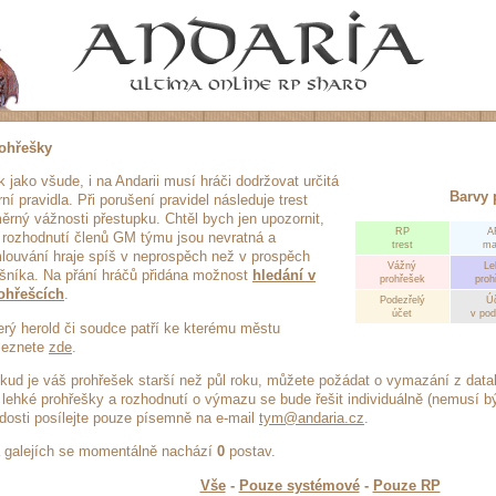
ohřešky
k jako všude, i na Andarii musí hráči dodržovat určitá
Barvy 
rní pravidla. Při porušení pravidel následuje trest
ěrný vážnosti přestupku. Chtěl bych jen upozornit,
RP
A
 rozhodnutí členů GM týmu jsou nevratná a
trest
ma
louvání hraje spíš v neprospěch než v prospěch
Vážný
Le
íšníka. Na přání hráčů přidána možnost
hledání v
prohřešek
proh
ohřešcích
.
Podezřelý
Ú
účet
v po
erý herold či soudce patří ke kterému městu
leznete
zde
.
kud je váš prohřešek starší než půl roku, můžete požádat o vymazání z dat
 lehké prohřešky a rozhodnutí o výmazu se bude řešit individuálně (nemusí b
dosti posílejte pouze písemně na e-mail
tym@andaria.cz
.
 galejích se momentálně nachází
0
postav.
Vše
-
Pouze systémové
-
Pouze RP