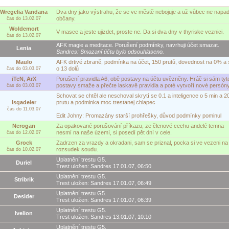
Wregelia Vandana
Dva dny jako výstrahu, že se ve městě nebojuje a už vůbec ne napad
občany.
čas do 13.02.07
Woldemort
V masce a jeste ujizdet, proste ne. Da si dva dny v thyriske veznici.
čas do 13.02.07
AFK magie a meditace. Porušení podmínky, navrhuji účet smazat.
Lenia
Sandres: Smazaní účtu bylo odsouhlaseno.
Maulo
AFK drtivé zbraně, podmínka na účet, 150 prutů, dovednost na 0% a s
o 13 dolů
čas do 03.03.07
iTeN, ArX
Porušení pravidla A6, obě postavy na účtu uvězněny. Hráč si sám tyt
postavy smaže a přečte laskavě pravidla a poté vytvoří nové persóny
čas do 03.03.07
Schovat se chtěl ale neschoval skrytí se 0.1 a inteligence o 5 min a 2
Isgadeier
prutu a podminka moc trestanej chlapec
čas do 11.03.07
Edit Johny: Promazány starší prohřešky, důvod podmínky pominul
Nerogan
Za opakované porušování příkazu, ze členové cechu andelé temna
nesmí na naše území, si posedí pět dní v cele.
čas do 12.02.07
Grock
Zadrzen za vrazdy a okradani, sam se priznal, pocka si ve vezeni na
rozsudek soudu.
čas do 10.02.07
Uplatnění trestu G5.
Duriel
Trest uložen: Sandres 17.01.07, 06:50
Uplatnění trestu G5.
Stribrik
Trest uložen: Sandres 17.01.07, 06:49
Uplatnění trestu G5.
Desider
Trest uložen: Sandres 17.01.07, 06:39
Uplatnění trestu G5.
Ivelion
Trest uložen: Sandres 13.01.07, 10:10
Uplatnění trestu G5.