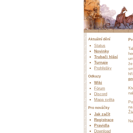
Aktuální dění
Pr
Status
Ta
Novinky
he
Trubači hlásí
um
Turnaje
že
Prohřešky
sm
hř
Odkazy
pr
Wiki
Kt
Fórum
na
Discord
Mapa světa
Po
na
Pro nováčky
Žá
Jak začít
Registrace
Na
Pravidla
Download