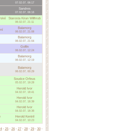
07.02.07, 06:17
Sandres
07.02.07, 06:16
vské
Starosta Kiran Willhrub
06.02.07, 21:11
Balamorg
ní
06.02.07, 21:08
Balamorg
06.02.07, 21:04
Golfin
06.02.07, 12:24
Balamorg
06.02.07, 12:19
Balamorg
06.02.07, 00:29
Soudce Orfeus
05.02.07, 19:28
Herold Ivor
04.02.07, 18:41
Herold Ivor
04.02.07, 18:39
Herold Ivor
04.02.07, 18:36
e
Herold Kentril
04.02.07, 10:23
24
-
25
-
26
-
27
-
28
-
29
-
30
-