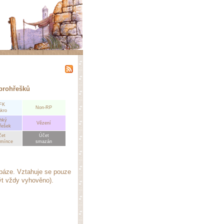
prohřešků
FK
Non-RP
kro
hký
Vězení
řešek
čet
Účet
dmínce
smazán
abáze. Vztahuje se pouze
ýt vždy vyhověno).