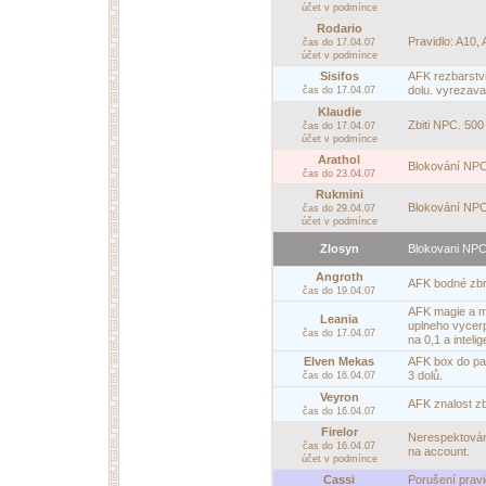
účet v podmínce
Rodario
Pravidlo: A10, 
čas do 17.04.07
účet v podmínce
Sisifos
AFK rezbarstvi.
dolu. vyrezaval
čas do 17.04.07
Klaudie
Zbiti NPC. 500
čas do 17.04.07
účet v podmínce
Arathol
Blokování NPC
čas do 23.04.07
Rukmini
Blokování NPC
čas do 29.04.07
účet v podmínce
Zlosyn
Blokovani NPC
Angroth
AFK bodné zbra
čas do 19.04.07
AFK magie a me
Leania
uplneho vycerp
čas do 17.04.07
na 0,1 a inteli
Elven Mekas
AFK box do pan
3 dolů.
čas do 16.04.07
Veyron
AFK znalost zb
čas do 16.04.07
Firelor
Nerespektován
čas do 16.04.07
na account.
účet v podmínce
Cassi
Porušení pravi