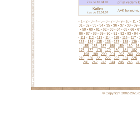
přítel vedený 
čas do 16.04.07
Kailen
AFK hornictví,
čas do 15.04.07
-
1
-
2
-
3
-
4
-
5
-
6
-
7
-
8
-
9
-
10
-
11
-
31
-
32
-
33
-
34
-
35
-
36
-
37
-
38
-
39
-
59
-
60
-
61
-
62
-
63
-
64
-
65
-
66
-
6
86
-
87
-
88
-
89
-
90
-
91
-
92
-
93
-
94
-
111
-
112
-
113
-
114
-
115
-
116
-
117
-
133
-
134
-
135
-
136
-
137
-
138
-
139
-
-
155
-
156
-
157
-
158
-
159
-
160
-
16
176
-
177
-
178
-
179
-
180
-
181
-
182
-
-
198
-
199
-
200
-
201
-
202
-
203
-
20
219
-
220
-
221
-
222
-
223
-
224
-
225
-
-
241
-
242
-
243
-
244
-
245
-
246
-
24
© Copyright 2002-2026 