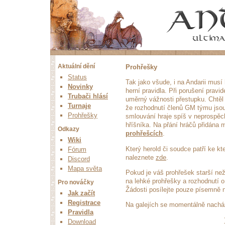
Aktuální dění
Prohřešky
Status
Tak jako všude, i na Andarii musí 
Novinky
herní pravidla. Při porušení pravid
Trubači hlásí
uměrný vážnosti přestupku. Chtěl 
Turnaje
že rozhodnutí členů GM týmu jsou
Prohřešky
smlouvání hraje spíš v neprospěc
hříšníka. Na přání hráčů přidána
Odkazy
prohřešcích
.
Wiki
Který herold či soudce patří ke k
Fórum
naleznete
zde
.
Discord
Mapa světa
Pokud je váš prohřešek starší ne
na lehké prohřešky a rozhodnutí 
Pro nováčky
Žádosti posílejte pouze písemně 
Jak začít
Registrace
Na galejích se momentálně nach
Pravidla
Download