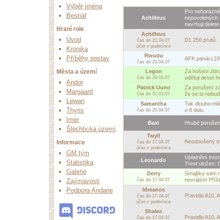
Výběr jména
Pro nehorázné
Bestiář
Achilleus
nepovolených 
navrhuji delete
Hraní role
Achilleus
Úvod
D1 250 prutů.
čas do 21.04.07
účet v podmínce
Kronika
Rwudu
Příběhy postav
AFK panáci,100
čas do 23.04.07
Legon
Za nošení zbra
Města a území
uděluji deset h
čas do 29.03.07
Andor
Patrick Uuno
Za porušení z
Margaard
že se to nebu
čas do 31.03.07
Lewan
Samantha
Tak dlouho mláti
Thyris
o 8 dolu.
čas do 20.04.07
Imer
Baxi
Hrubé porušení
Šlechtická území
Twyll
Neodnošený tr
Informace
čas do 17.04.07
účet v podmínce
GM tým
Uplatnění tres
Leonardo
Statistika
Trest uložen: 
Galerie
Derry
Smajlíky sem n
nevrátím! Příšt
čas do 17.04.07
Zajímavosti
Idreanos
Podpora Andarie
Pravidlo A10, A
čas do 17.04.07
účet v podmínce
Shalee
Pravidlo A10, A
čas do 17.04.07