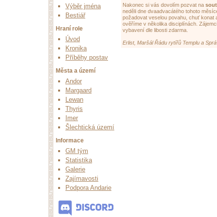
Nakonec si vás dovolím pozvat na
sout
Výběr jména
neděli dne dvaadvacátého tohoto měsí
Bestiář
požadovat veselou povahu, chuť konat a 
ověříme v několika disciplínách. Zájemci
Hraní role
vybavení dle libosti zdarma.
Úvod
Erlist, Maršál Řádu rytířů Templu a Spr
Kronika
Příběhy postav
Města a území
Andor
Margaard
Lewan
Thyris
Imer
Šlechtická území
Informace
GM tým
Statistika
Galerie
Zajímavosti
Podpora Andarie