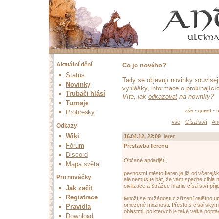
Aktuální dění
Co je nového?
Status
Tady se objevují novinky souvise
Novinky
vyhlášky, informace o probíhající
Trubači hlásí
Víte, jak
odkazovat
na novinky?
Turnaje
vše
-
quest
-
t
Prohřešky
vše
-
Císařství
-
An
Odkazy
Wiki
16.04.12, 22:09
Ileren
Fórum
Přestavba Ilerenu
Discord
Občané andarijští,
Mapa světa
pevnostní město Ileren je již od včerej
Pro nováčky
ale nemusíte bát, že vám spadne cihla 
civilizace a Strážce hranic císařství přij
Jak začít
Registrace
Množí se mi žádosti o zřízení dalšího 
omezené možnosti. Přesto s císařskými
Pravidla
oblastmi, po kterých je také velká poptá
Download