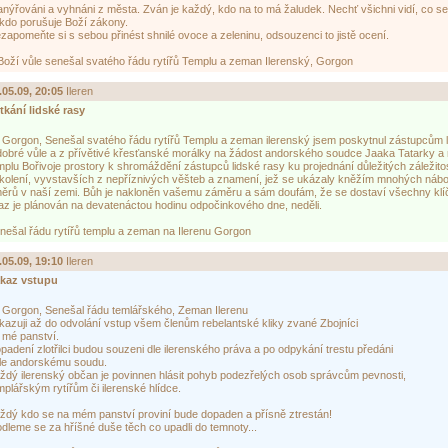
anýřováni a vyhnáni z města. Zván je každý, kdo na to má žaludek. Nechť všichni vidí, co s
kdo porušuje Boží zákony.
zapomeňte si s sebou přinést shnilé ovoce a zeleninu, odsouzenci to jistě ocení.
Boží vůle senešal svatého řádu rytířů Templu a zeman Ilerenský, Gorgon
.05.09, 20:05
Ileren
od
tkání lidské rasy
 Gorgon, Senešal svatého řádu rytířů Templu a zeman ilerenský jsem poskytnul zástupcům l
dobré vůle a z přívětivé křesťanské morálky na žádost andorského soudce Jaaka Tatarky a r
mplu Bořivoje prostory k shromáždění zástupců lidské rasy ku projednání důležitých záležitos
kolení, vyvstavších z nepříznivých věšteb a znamení, jež se ukázaly kněžím mnohých ná
ěrů v naší zemi. Bůh je nakloněn vašemu záměru a sám doufám, že se dostaví všechny klí
az je plánován na devatenáctou hodinu odpočinkového dne, neděli.
nešal řádu rytířů templu a zeman na Ilerenu Gorgon
.05.09, 19:10
Ileren
od
kaz vstupu
 Gorgon, Senešal řádu temlářského, Zeman Ilerenu
kazuji až do odvolání vstup všem členům rebelantské kliky zvané Zbojníci
 mé panství.
padení zlotřilci budou souzeni dle ilerenského práva a po odpykání trestu předáni
le andorskému soudu.
ždý ilerenský občan je povinnen hlásit pohyb podezřelých osob správcům pevnosti,
mplářským rytířům či ilerenské hlídce.
ždý kdo se na mém panství proviní bude dopaden a přísně ztrestán!
dleme se za hříšné duše těch co upadli do temnoty...