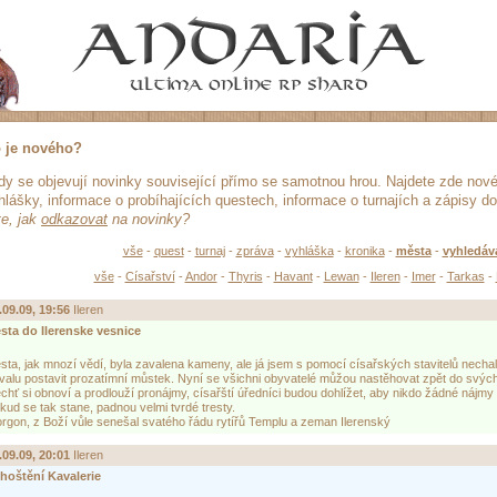
 je nového?
dy se objevují novinky související přímo se samotnou hrou. Najdete zde nov
hlášky, informace o probíhajících questech, informace o turnajích a zápisy do
te, jak
odkazovat
na novinky?
vše
-
quest
-
turnaj
-
zpráva
-
vyhláška
-
kronika
-
města
-
vyhledáv
vše
-
Císařství
-
Andor
-
Thyris
-
Havant
-
Lewan
-
Ileren
-
Imer
-
Tarkas
-
.09.09, 19:56
Ileren
od
sta do Ilerenske vesnice
sta, jak mnozí vědí, byla zavalena kameny, ale já jsem s pomocí císařských stavitelů necha
valu postavit prozatímní můstek. Nyní se všichni obyvatelé můžou nastěhovat zpět do svý
chť si obnoví a prodlouží pronájmy, císařští úředníci budou dohlížet, aby nikdo žádné nájmy
kud se tak stane, padnou velmi tvrdé tresty.
rgon, z Boží vůle senešal svatého řádu rytířů Templu a zeman Ilerenský
.09.09, 20:01
Ileren
od
hoštění Kavalerie