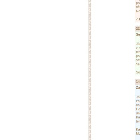
pr
ně
Ne
Z 
22
Se
Já
z 
te
po
sm
Sr
Se
14
Zá
Já
za
na
Do
dá
Ka
te
Ka
Mo