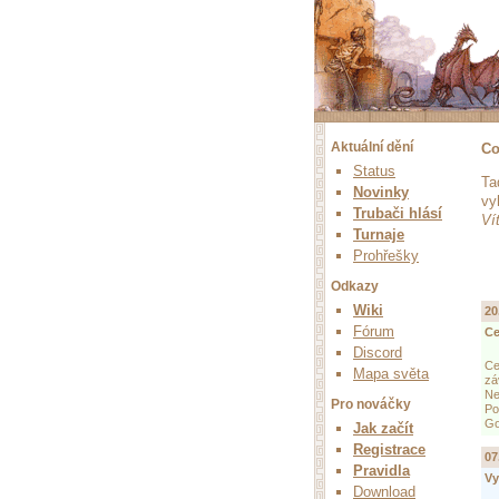
Aktuální dění
Co
Status
Ta
Novinky
vy
Trubači hlásí
Ví
Turnaje
Prohřešky
Odkazy
Wiki
20
Fórum
Ce
Discord
Ce
Mapa světa
zá
Ne
Pro nováčky
Po
Go
Jak začít
Registrace
07
Pravidla
Vy
Download