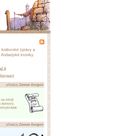
é královské zprávy a
 Andarijské kroniky.
ač δ
Margaard
kaz
přidal(a)
Zeman Gorgon
l na místě
ch domovů.
 nevykrádal.
kaz
přidal(a)
Zeman Gorgon