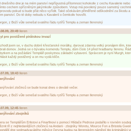
 dnešního dne je na mém panství nepřípustná přítomnost kohokoliv z cechu Kavalerie nebo 
tímto cechem spřízněným jakýmkoliv způsobem. Vstup má povolený pouze samotný cechmis
provodu pokud si bude přát něco vyřídit. Také očekávám přiměřené odškodnění za škodu a
m panství. Do té doby nebudu s Kavalerií o čemkoliv hovořit.
rgon, z Boží vůle senešal svatého řádu rytířů Templu a zeman Ilerenský
.08.09, 20:49
Ileren
od
yl pro postižené pirátskou invazí
zhodl jsem se, v duchu dobré křesťanské morálky, darovat zdarma velký pronájem těm, kter
brali domov. Jedná se o bývalou komendu Templu, dům číslo 14 před hradbamy Ilerenu. Řád je
bytkem a na požádání Templáři poskytnou základní vybavení. Správcem je nyní Murgh, kt
ihlásit každý postižený a on mu vydá klíče.
rgon, z Boží vůle senešal svatého řádu rytířů Templu a zeman Ilerenský
.07.09, 18:43
Ileren
od
anýřování
anýřování zločinců se bude konat dnes o deváté večer.
rgon, z Boží vůle senešal svatého řádu rytířů Templu a zeman Ilerenský
.07.09, 12:45
Ileren
od
anýřování zbojníků
era se Templářům Erlistovi a Finarfinovi s pomocí Hlídače Pedrose podařilo v rovném souboj
ěznit tři z nejhledanějších zločinců na Andarii - zbojníky Woretu, Mource Fon a Bristela Gwei
pondělí dne sedmadvacátého měsíce června budou na Ilerenském náměstí tito kriminálníci v