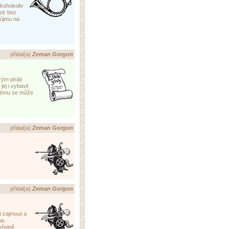
kohokoliv
tr bez
 újmu na
kaz
přidal(a)
Zeman Gorgon
ým piráti
j i vybavil
erému se může
kaz
přidal(a)
Zeman Gorgon
kaz
přidal(a)
Zeman Gorgon
i zajmout a
na.
eřejně