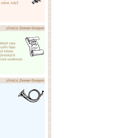
e stane, když
kaz
přidal(a)
Zeman Gorgon
idské rasy
ytíře řádu
tí tohoto
boženských
čové osobnosti.
kaz
přidal(a)
Zeman Gorgon