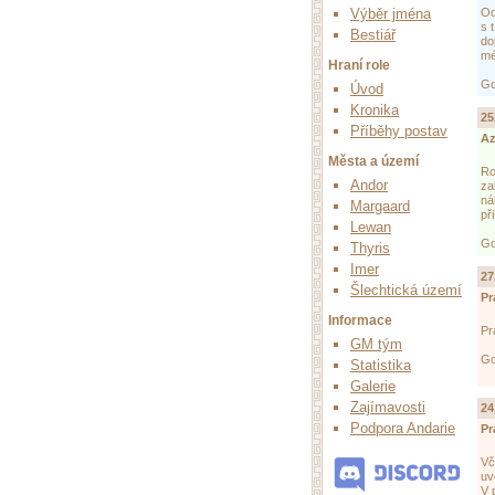
Výběr jména
Od
s 
Bestiář
do
mé
Hraní role
Go
Úvod
Kronika
25
Příběhy postav
Az
Města a území
Ro
Andor
za
ná
Margaard
př
Lewan
Go
Thyris
Imer
27
Šlechtická území
Pr
Informace
Pr
GM tým
Go
Statistika
Galerie
Zajímavosti
24
Podpora Andarie
Pr
Vč
uv
V 