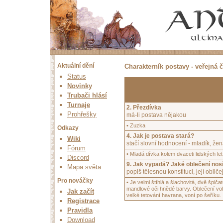
Aktuální dění
Charakterník postavy - veřejná č
Status
Novinky
Trubači hlásí
Turnaje
2. Přezdívka
Prohřešky
má-li postava nějakou
• Zuzka
Odkazy
4. Jak je postava stará?
Wiki
stačí slovní hodnocení - mladík, žena
Fórum
• Mladá dívka kolem dvaceti lidských let,
Discord
9. Jak vypadá? Jaké oblečení nos
Mapa světa
popiš tělesnou konstituci, její oblič
Pro nováčky
• Je velmi štíhlá a šlachovitá, dvě špiča
mandlové oči hnědé barvy. Oblečení volí 
Jak začít
velké tetování havrana, voní po šeříku.
Registrace
Pravidla
Download