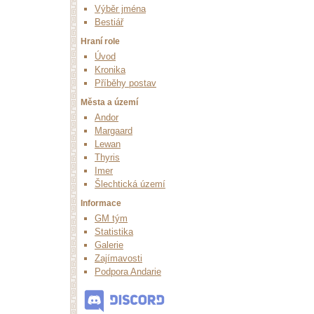
Výběr jména
Bestiář
Hraní role
Úvod
Kronika
Příběhy postav
Města a území
Andor
Margaard
Lewan
Thyris
Imer
Šlechtická území
Informace
GM tým
Statistika
Galerie
Zajímavosti
Podpora Andarie