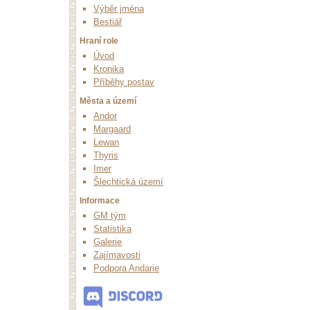
Výběr jména
Bestiář
Hraní role
Úvod
Kronika
Příběhy postav
Města a území
Andor
Margaard
Lewan
Thyris
Imer
Šlechtická území
Informace
GM tým
Statistika
Galerie
Zajímavosti
Podpora Andarie