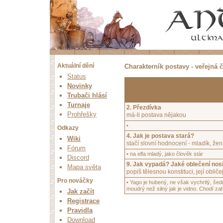
Aktuální dění
Charakterník postavy - veřejná č
Status
Novinky
Trubači hlásí
Turnaje
2. Přezdívka
Prohřešky
má-li postava nějakou
•
Odkazy
4. Jak je postava stará?
Wiki
stačí slovní hodnocení - mladík, žena
Fórum
• na elfa mladý, jako člověk stár
Discord
9. Jak vypadá? Jaké oblečení nos
Mapa světa
popiš tělesnou konstituci, její oblič
Pro nováčky
• Yago je hubený, ne však vychrtlý, šedo
moudrý než silný jak je vidno. Chodí z
Jak začít
Registrace
Pravidla
Download